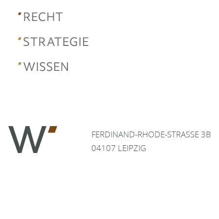
FERDINAND-RHODE-STRASSE 3B
04107 LEIPZIG
0341-30686510
IMPRESSUM
INFO@WAGNERRECHTSANWAELTE.DE
DATENSCHUTZ